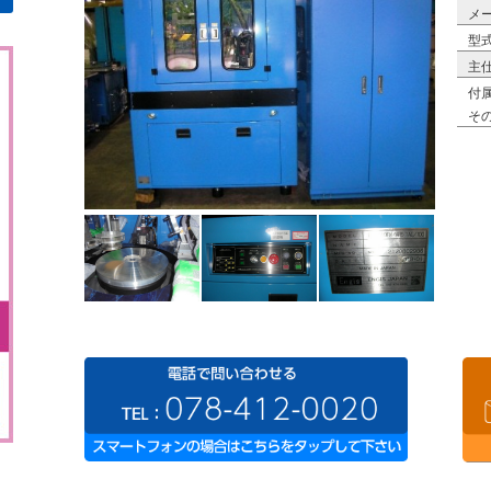
メ
型
主
付
そ