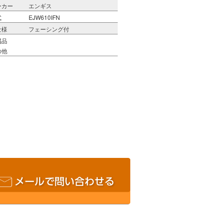
ーカー
エンギス
式
EJW610IFN
仕様
フェーシング付
属品
の他