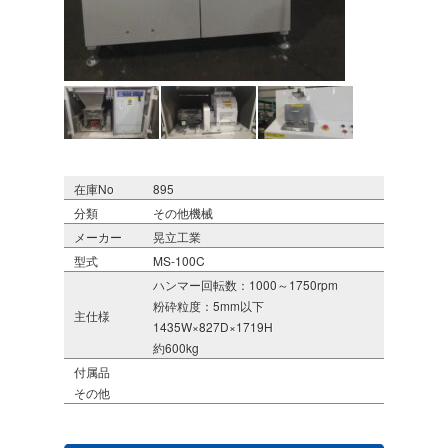
在庫No
895
分類
その他機械
メーカー
晃立工業
型式
MS-100C
ハンマー回転数：1000～1750rpm
粉砕粒度：5mm以下
主仕様
1435W×827D×1719H
約600kg
付属品
その他