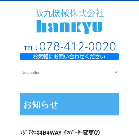
お知らせ
ﾌｼﾞﾃｸﾆｶ4B4WAY ｲﾝﾊﾞｰﾀｰ変更⑦