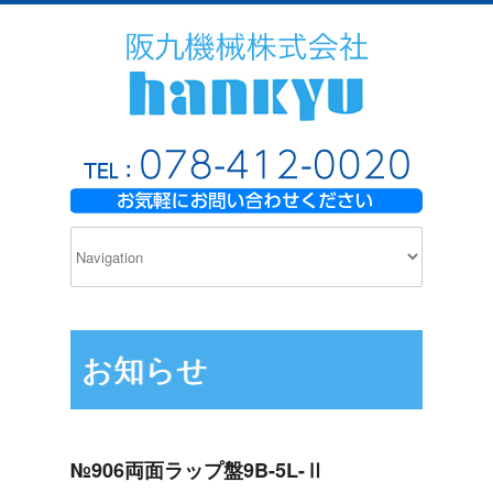
お知らせ
№906両面ラップ盤9B-5L-Ⅱ