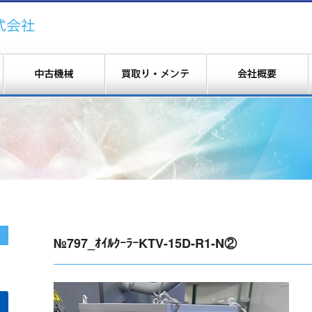
№797_ｵｲﾙｸｰﾗｰKTV-15D-R1-N②